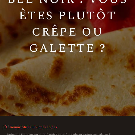
êtes plutôt
crêpe ou
galette ?
/
Gourmandise autour des crêpes
/ Farine de froment ou de blé noir : vous êtes plutôt crêpe ou galette ?